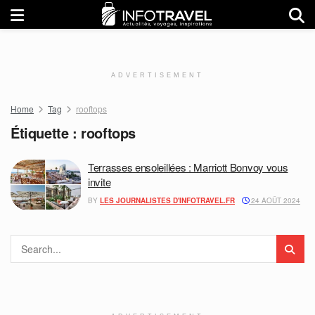
ADVERTISEMENT
Home
Tag
rooftops
Étiquette :
rooftops
Terrasses ensoleillées : Marriott Bonvoy vous
invite
BY
LES JOURNALISTES D'INFOTRAVEL.FR
24 AOÛT 2024