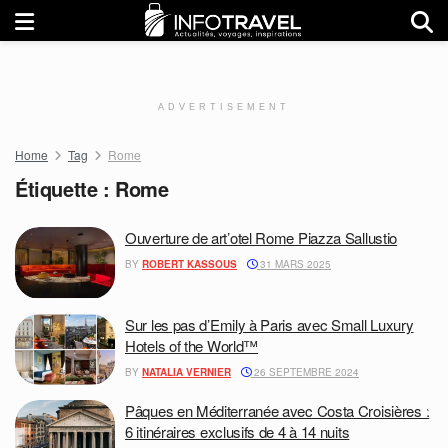
ADVERTISEMENT
Home
Tag
Rome
Étiquette :
Rome
Ouverture de art’otel Rome Piazza Sallustio
BY
ROBERT KASSOUS
31 MARS 2025
Sur les pas d’Emily à Paris avec Small Luxury
Hotels of the World™
BY
NATALIA VERNIER
26 SEPTEMBRE 2024
Pâques en Méditerranée avec Costa Croisières :
6 itinéraires exclusifs de 4 à 14 nuits