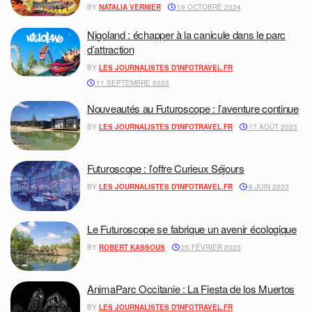
BY
NATALIA VERNIER
19 OCTOBRE 2024
Nigoland : échapper à la canicule dans le parc
d’attraction
BY
LES JOURNALISTES D'INFOTRAVEL.FR
11 SEPTEMBRE 2023
Nouveautés au Futuroscope : l’aventure continue
BY
LES JOURNALISTES D'INFOTRAVEL.FR
17 AOÛT 2023
Futuroscope : l’offre Curieux Séjours
BY
LES JOURNALISTES D'INFOTRAVEL.FR
8 JUIN 2023
Le Futuroscope se fabrique un avenir écologique
BY
ROBERT KASSOUS
25 FÉVRIER 2023
AnimaParc Occitanie : La Fiesta de los Muertos
BY
LES JOURNALISTES D'INFOTRAVEL.FR