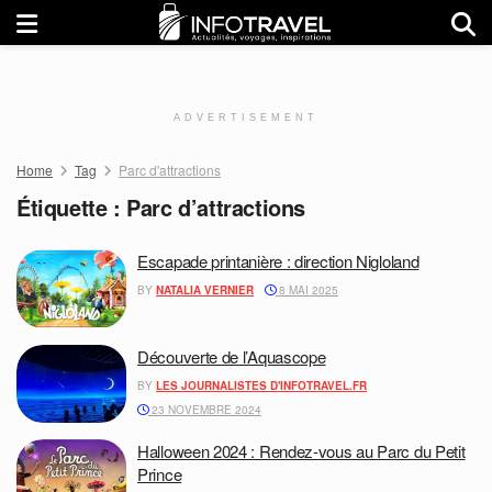
ADVERTISEMENT
Home
Tag
Parc d'attractions
Étiquette :
Parc d’attractions
Escapade printanière : direction Nigloland
BY
NATALIA VERNIER
8 MAI 2025
Découverte de l’Aquascope
BY
LES JOURNALISTES D'INFOTRAVEL.FR
23 NOVEMBRE 2024
Halloween 2024 : Rendez-vous au Parc du Petit
Prince