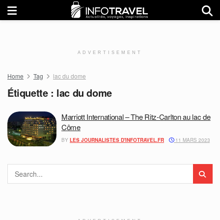
ADVERTISEMENT
Home
Tag
lac du dome
Étiquette :
lac du dome
Marriott International – The Ritz-Carlton au lac de
Côme
BY
LES JOURNALISTES D'INFOTRAVEL.FR
11 MARS 2023