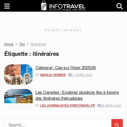
ADVERTISEMENT
Home
Tag
itinéraires
Étiquette :
itinéraires
Celestyal : Cap sur l’hiver 2025/26
BY
NATALIA VERNIER
17 AVRIL 2025
Les Canaries : Explorez plusieurs îles à travers
des itinéraires thématiques
BY
LES JOURNALISTES D'INFOTRAVEL.FR
26 AVRIL 2024