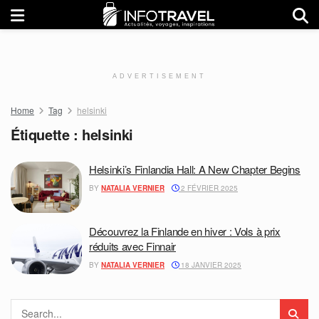
ADVERTISEMENT
Home
Tag
helsinki
Étiquette :
helsinki
Helsinki’s Finlandia Hall: A New Chapter Begins
BY
NATALIA VERNIER
2 FÉVRIER 2025
Découvrez la Finlande en hiver : Vols à prix
réduits avec Finnair
BY
NATALIA VERNIER
18 JANVIER 2025