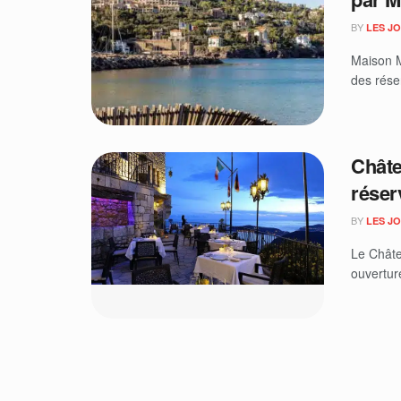
BY
LES J
Maison M
des réser
Châte
réser
BY
LES J
Le Châte
ouvertur