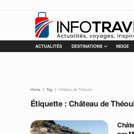
ACTUALITÉS
DESTINATIONS
NEIGE
Home
Tag
Château de Théoule
Étiquette :
Château de Théou
Châte
par M