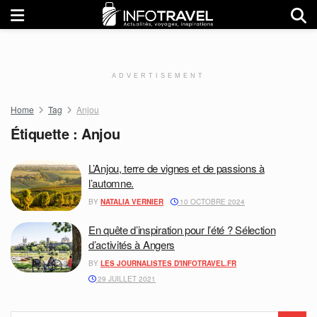
ADVERTISEMENT
Home
Tag
Anjou
Étiquette :
Anjou
L’Anjou, terre de vignes et de passions à
l’automne.
BY
NATALIA VERNIER
10 OCTOBRE 2024
En quête d’inspiration pour l’été ? Sélection
d’activités à Angers
BY
LES JOURNALISTES D'INFOTRAVEL.FR
29 JUILLET 2021