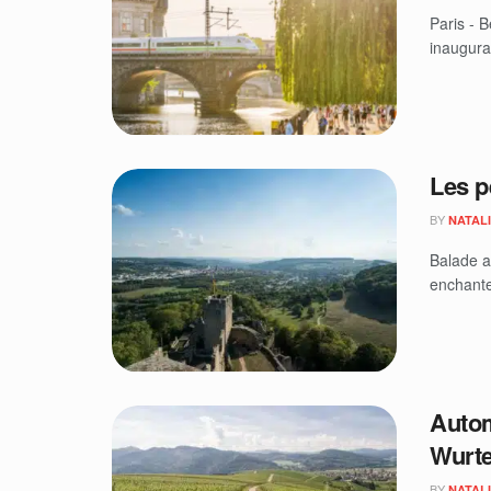
Paris - B
inaugurai
Les p
BY
NATAL
Balade a
enchante
Autom
Wurt
BY
NATAL