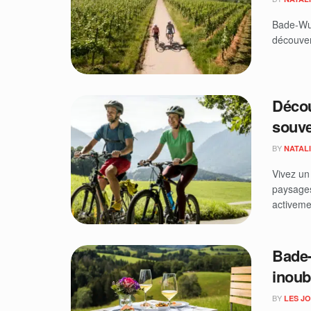
Bade-Wur
découver
Décou
souve
BY
NATAL
Vivez un
paysages
activemen
Bade-
inoub
BY
LES J