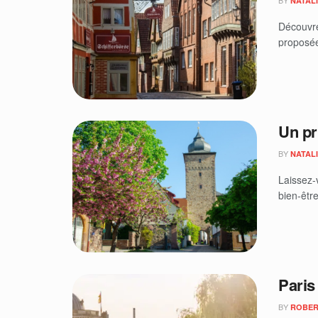
BY
NATAL
Découvre
proposées
Un p
BY
NATAL
Laissez-
bien-êtr
Paris 
BY
ROBER