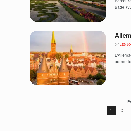
Parcoure
Bade-Wür
Allem
BY
LES J
L'Allema
permetten
P
1
2