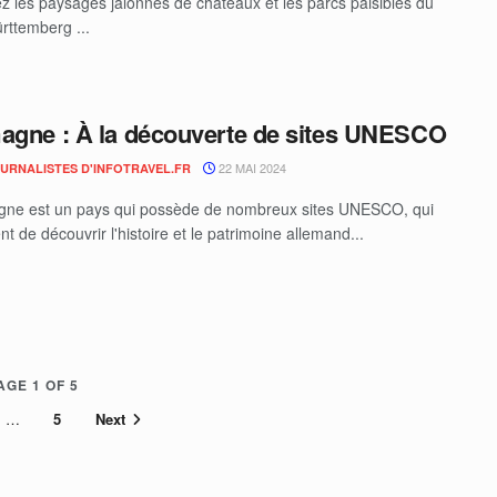
z les paysages jalonnés de châteaux et les parcs paisibles du
ttemberg ...
agne : À la découverte de sites UNESCO
22 MAI 2024
OURNALISTES D'INFOTRAVEL.FR
gne est un pays qui possède de nombreux sites UNESCO, qui
t de découvrir l'histoire et le patrimoine allemand...
AGE 1 OF 5
…
5
Next