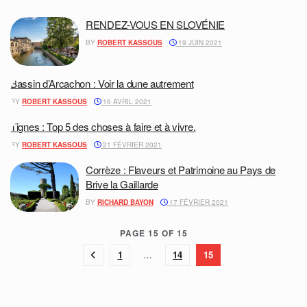
RENDEZ-VOUS EN SLOVÉNIE
BY
ROBERT KASSOUS
19 JUIN 2021
Bassin d’Arcachon : Voir la dune autrement
BY
ROBERT KASSOUS
16 AVRIL 2021
Tignes : Top 5 des choses à faire et à vivre.
BY
ROBERT KASSOUS
21 FÉVRIER 2021
Corrèze : Flaveurs et Patrimoine au Pays de
Brive la Gaillarde
BY
RICHARD BAYON
17 FÉVRIER 2021
PAGE 15 OF 15
1
…
14
15