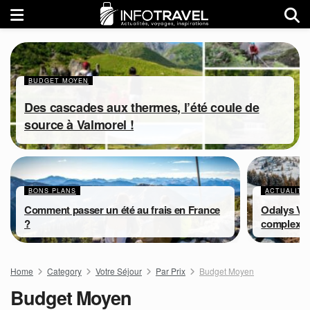
BUDGET MOYEN
Des cascades aux thermes, l’été coule de
source à Valmorel !
BONS PLANS
ACTUALITÉ
Comment passer un été au frais en France
Odalys Va
?
complexe
Home
Category
Votre Séjour
Par Prix
Budget Moyen
Budget Moyen