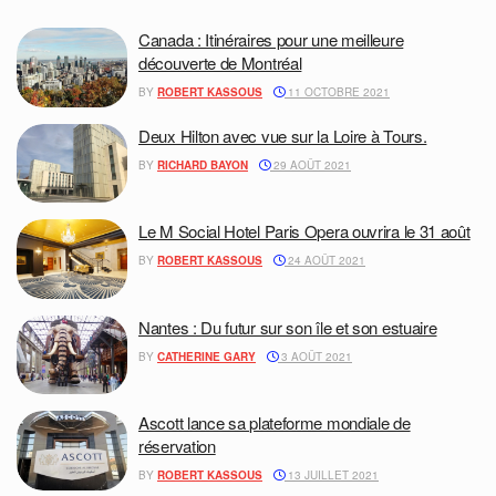
Canada : Itinéraires pour une meilleure
découverte de Montréal
BY
ROBERT KASSOUS
11 OCTOBRE 2021
Deux Hilton avec vue sur la Loire à Tours.
BY
RICHARD BAYON
29 AOÛT 2021
Le M Social Hotel Paris Opera ouvrira le 31 août
BY
ROBERT KASSOUS
24 AOÛT 2021
Nantes : Du futur sur son île et son estuaire
BY
CATHERINE GARY
3 AOÛT 2021
Ascott lance sa plateforme mondiale de
réservation
BY
ROBERT KASSOUS
13 JUILLET 2021