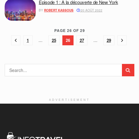
Episode 1 : A la découverte de New York
BY
ROBERT KASSOUS
20 AOÛT 2022
PAGE 26 OF 29
1
…
25
26
27
…
29
ADVERTISEMENT