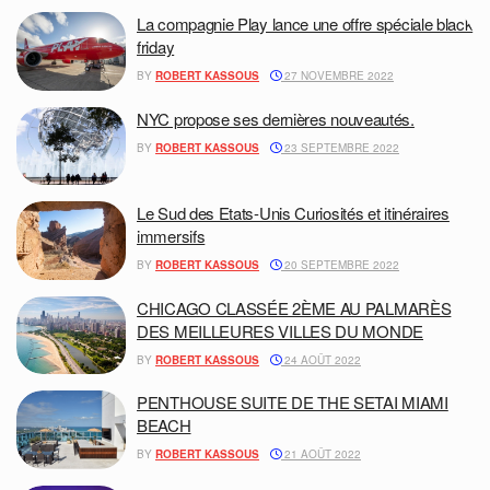
La compagnie Play lance une offre spéciale black
friday
BY
ROBERT KASSOUS
27 NOVEMBRE 2022
NYC propose ses dernières nouveautés.
BY
ROBERT KASSOUS
23 SEPTEMBRE 2022
Le Sud des Etats-Unis Curiosités et itinéraires
immersifs
BY
ROBERT KASSOUS
20 SEPTEMBRE 2022
CHICAGO CLASSÉE 2ÈME AU PALMARÈS
DES MEILLEURES VILLES DU MONDE
BY
ROBERT KASSOUS
24 AOÛT 2022
PENTHOUSE SUITE DE THE SETAI MIAMI
BEACH
BY
ROBERT KASSOUS
21 AOÛT 2022