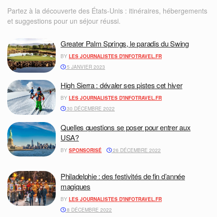
Partez à la découverte des États-Unis : itinéraires, hébergements
et suggestions pour un séjour réussi.
Greater Palm Springs, le paradis du Swing
BY
LES JOURNALISTES D'INFOTRAVEL.FR
5 JANVIER 2023
High Sierra : dévaler ses pistes cet hiver
BY
LES JOURNALISTES D'INFOTRAVEL.FR
30 DÉCEMBRE 2022
Quelles questions se poser pour entrer aux
USA?
BY
SPONSORISÉ
26 DÉCEMBRE 2022
Philadelphie : des festivités de fin d’année
magiques
BY
LES JOURNALISTES D'INFOTRAVEL.FR
8 DÉCEMBRE 2022