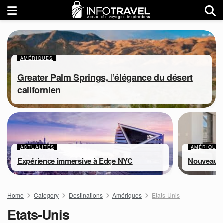
AMÉRIQUES
Greater Palm Springs, l’élégance du désert
californien
ACTUALITÉS
AMÉRIQUE
Expérience immersive à Edge NYC
Nouveaux 
Home
Category
Destinations
Amériques
Etats-Unis
Etats-Unis